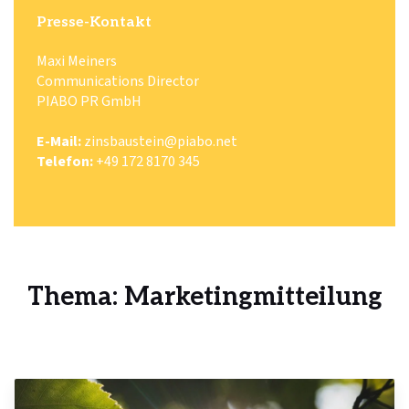
Presse-Kontakt
Maxi Meiners
Communications Director
PIABO PR GmbH
E-Mail:
zinsbaustein@piabo.net
Telefon:
+49 172 8170 345
Thema: Marketingmitteilung